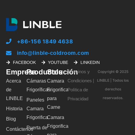
+86-156 1849 4638
info@linble-coldroom.com
FACEBOOK
YOUTUBE
LINKEDIN
Empresa
Productos
Solución
Términos y
Copyright © 2025
Condiciones
LINBLE | Todos los
Acerca
Cámaras
Camara
|
derechos
de
Frigoríficas
Frigorifica
Política de
reservados.
LINBLE
para
Privacidad
Paneles
Carne
Historia
Camara
Frigorifica
Camara
Blog
Frigorifica
Puerta de
Contáctenos
para