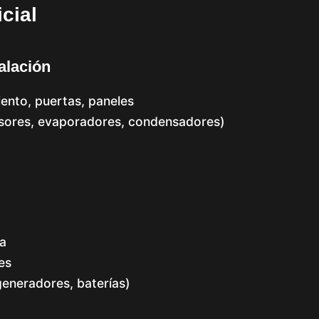
cial
alación
iento, puertas, paneles
esores, evaporadores, condensadores)
a
es
generadores, baterías)