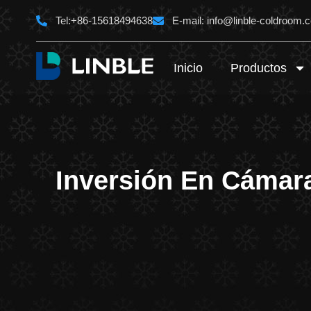
Ir
Tel:+86-15618494638
E-mail:
info@linble-coldroom.
al
contenido
Inicio
Productos
Inversión En Cámara