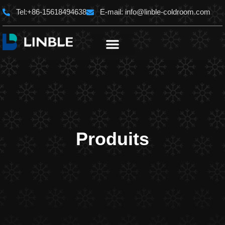
Aller
Tel:+86-15618494638
E-mail:
info@linble-coldroom.com
au
contenu
Produits