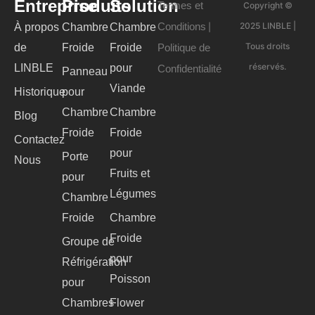
Entreprise
Produits
Solution
Termes et
Copyright ©
Conditions
2025 LINBLE |
À propos
Chambre
Chambre
|
Tous droits
de
Froide
Froide
Politique de
réservés.
LINBLE
pour
Confidentialité
Panneau
Viande
Historique
pour
Chambre
Chambre
Blog
Froide
Froide
Contactez
pour
Porte
Nous
Fruits et
pour
Légumes
Chambre
Froide
Chambre
Froide
Groupe de
pour
Réfrigération
Poisson
pour
Chambres
Flower