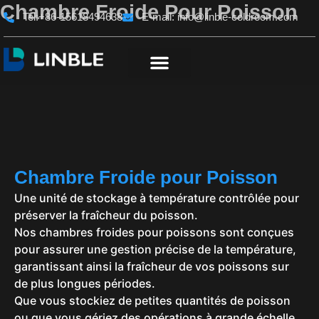
Chambre Froide Pour Poisson
Aller
Tel:+86-15618494638
E-mail:
info@linble-coldroom.com
au
contenu
Chambre Froide pour Poisson
Une unité de stockage à température contrôlée pour
préserver la fraîcheur du poisson.
Nos chambres froides pour poissons sont conçues
pour assurer une gestion précise de la température,
garantissant ainsi la fraîcheur de vos poissons sur
de plus longues périodes.
Que vous stockiez de petites quantités de poisson
ou que vous gériez des opérations à grande échelle,