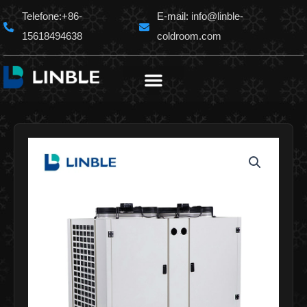
Ir
Telefone:+86-
E-mail:
info@linble-
para
15618494638
coldroom.com
o
conteúdo