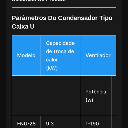
Parâmetros Do Condensador Tipo
Caixa U
Capacidade
de troca de
Modelo
Ventilador
calor
(kW)
Potência
Diâm
(w)
(mm
FNU-28
9.3
1*190
φ40