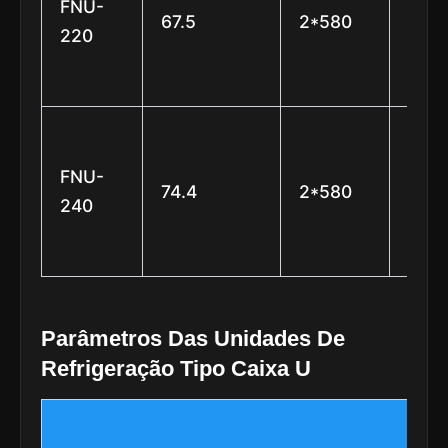
FNU-
67.5
2*580
está
220
e 7
lâmi
φ63
(6
FNU-
74.4
2*580
está
240
e 7
lâmi
Parâmetros Das Unidades De
Refrigeração Tipo Caixa U