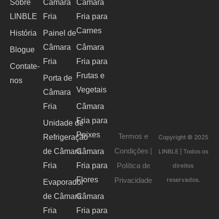
Sobre
Câmara
Câmara
LINBLE
Fria
Fria para
Carnes
História
Painel de
Câmara
Câmara
Blogue
Fria
Fria para
Contate-
Frutas e
Porta de
nos
Vegetais
Câmara
Fria
Câmara
Fria para
Unidade de
Peixes
Termos e
Refrigeração
Copyright © 2025
Condições
de Câmara
Câmara
|
LINBLE | Todos os
Política de
Fria
Fria para
direitos
Flores
Privacidade
reservados.
Evaporador
de Câmara
Câmara
Fria
Fria para