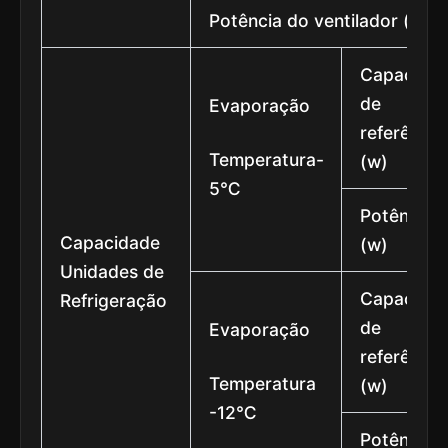
Potência do ventilador (w)
Capacida
de
Evaporação
referência
Temperatura-
(w)
5℃
Potência
Capacidade
(w)
Unidades de
Capacida
Refrigeração
de
Evaporação
referência
Temperatura
(w)
-12℃
Potência