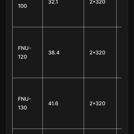
32.1
2*320
está
100
e 7
lâmi
φ50
(6
FNU-
38.4
2*320
está
120
e 7
lâmi
φ50
(6
FNU-
41.6
2*320
está
130
e 7
lâmi