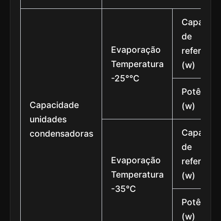
Capacida
de
Evaporação
referênci
Temperatura
(w)
-25°℃
Potência
Capacidade
(w)
unidades
Capacida
condensadoras
de
Evaporação
referênci
Temperatura
(w)
-35℃
Potência
(w)