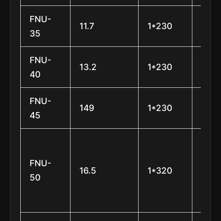
FNU-
11.7
1*230
φ45
35
FNU-
13.2
1*230
φ45
40
FNU-
149
1*230
φ45
45
φ50
(6
FNU-
16.5
1*320
está
50
e 7
lâmi