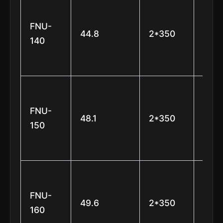
φ55
(6
FNU-
44.8
2*350
está
140
e 7
lâmi
φ55
(6
FNU-
48.1
2*350
está
150
e 7
lâmi
φ55
(6
FNU-
49.6
2*350
está
160
e 7