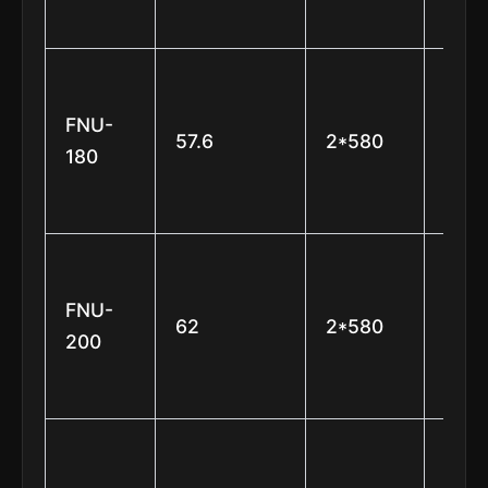
lâmi
φ63
(6
FNU-
57.6
2*580
está
180
e 7
lâmi
φ63
(6
FNU-
62
2*580
está
200
e 7
lâmi
φ63
(6