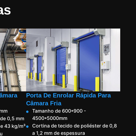
as
Câmara
Porta De Enrolar Rápida Para
Câmara Fria
 mm
Tamanho de 600*900 -
4500*5000mm
o de 0,5 mm
Cortina de tecido de poliéster de 0,8
e 43 kg/m³
a 1,2 mm de espessura
eu