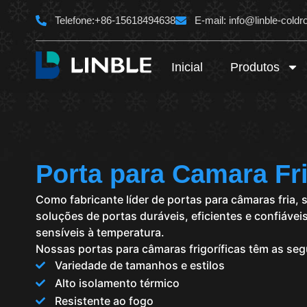
Ir
Telefone:+86-15618494638
E-mail:
info@linble-cold
para
o
Inicial
Produtos
conteúdo
Porta para Camara Fr
Como fabricante líder de portas para câmaras fria,
soluções de portas duráveis, eficientes e confiáve
sensíveis à temperatura.
Nossas portas para câmaras frigoríficas têm as segu
Variedade de tamanhos e estilos
Alto isolamento térmico
Resistente ao fogo