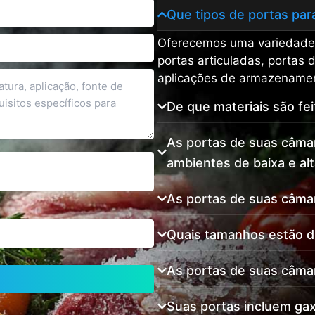
Que tipos de portas par
Oferecemos uma variedade d
portas articuladas, portas d
aplicações de armazenamento
De que materiais são fei
As portas de suas câmar
ambientes de baixa e al
As portas de suas câmar
Quais tamanhos estão di
As portas de suas câmara
Suas portas incluem ga