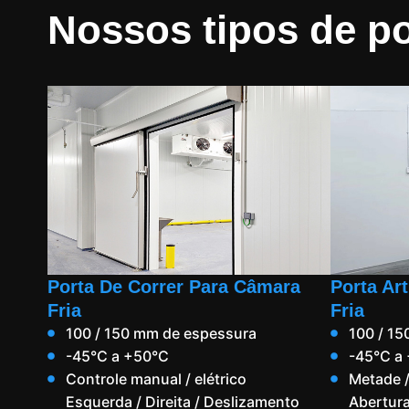
Nossos tipos de po
Porta De Correr Para Câmara
Porta Ar
Fria
Fria
100 / 150 mm de espessura
100 / 1
-45°C a +50°C
-45°C a
Controle manual / elétrico
Metade /
Esquerda / Direita / Deslizamento
Abertura 