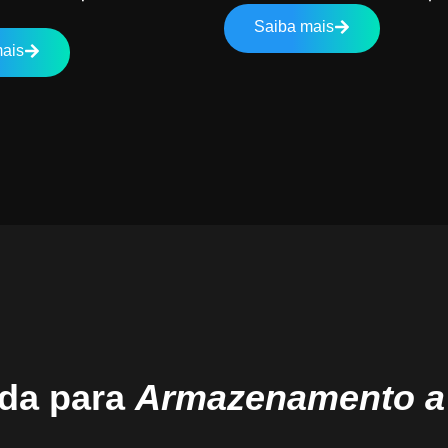
Saiba mais
ais
ada para
Armazenamento a f