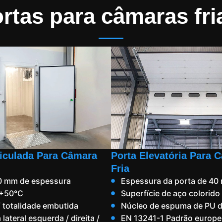
rtas para câmaras fri
ticulada Para Câmara
Porta Elevatória Para 
Fria
50 mm de espessura
Espessura da porta de 40
 +50°C
Superfície de aço colorid
 totalidade embutida
Núcleo de espuma de PU d
lateral esquerda / direita /
EN 13241-1 Padrão europ