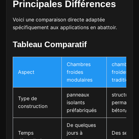
Principales Différences
Voici une comparaison directe adaptée
spécifiquement aux applications en abattoir.
Tableau Comparatif
Chambres
chambres
Aspect
froides
froides
modulaires
traditionnel
panneaux
structure
Type de
isolants
permanente
construction
préfabriqués
béton/acier
De quelques
Temps
jours à
Des semain