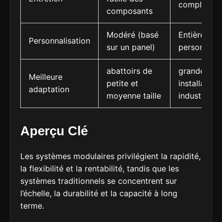
complexes
composants
Modéré (basé
Entièremen
Personnalisation
sur un panel)
personnalis
abattoirs de
grandes
Meilleure
petite et
installation
adaptation
moyenne taille
industrielle
Aperçu Clé
Les systèmes modulaires privilégient la rapidité,
la flexibilité et la rentabilité, tandis que les
systèmes traditionnels se concentrent sur
l’échelle, la durabilité et la capacité à long
terme.