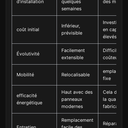
d’installation
quelques
des mois
semaines
Investissem
Inférieur,
coût initial
en capital
prévisible
élevés
Facilement
Difficile et
Évolutivité
extensible
coûteux
emplaceme
Mobilité
Relocalisable
fixe
Haut avec des
Cela dépen
efficacité
panneaux
la qualité d
énergétique
modernes
fabrication
Remplacement
Réparation
Entretien
facile des