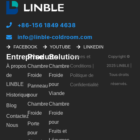
+86-156 1849 4638
info@linble-coldroom.com
FACEBOOK
YOUTUBE
LINKEDIN
Entreprise
Produits
Solution
Termes et
Copyright ©
Conditions
2025 LINBLE |
À propos
Chambre
Chambre
|
Tous droits
de
Froide
Froide
Politique de
réservés.
LINBLE
pour
Confidentialité
Panneau
Viande
Historique
pour
Chambre
Chambre
Blog
Froide
Froide
Contactez
pour
Porte
Nous
Fruits et
pour