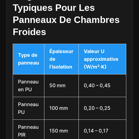
Typiques Pour Les
Panneaux De Chambres
Froides
Épaisseur
Valeur U
Type de
de
approximative
panneau
l’isolation
(W/m²·K)
Panneau
50 mm
0,40 – 0,45
en PU
Panneau
100 mm
0,20 – 0,25
PU
Panneau
150 mm
0,14 – 0,17
PIR