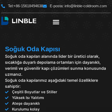
İçeriğe
Tel:+86-15618494638
E-posta:
info@linble-coldroom.com
atla
Ana Sayfa
Soğuk Oda Kapısı
Soğuk oda kapıları alanında lider bir üretici olarak,
sıcaklığa duyarlı depolama ortamları için dayanıklı,
verimli ve güvenilir kapı çözümleri sunma konusunda
uzmanız.
Soğuk oda kapılarımız aşağıdaki temel özelliklere
sahiptir:
Çeşitli Boyutlar ve Stiller
Yüksek Isı Yalıtımı
Ateşe dayanıklı
Kurulumu kolay