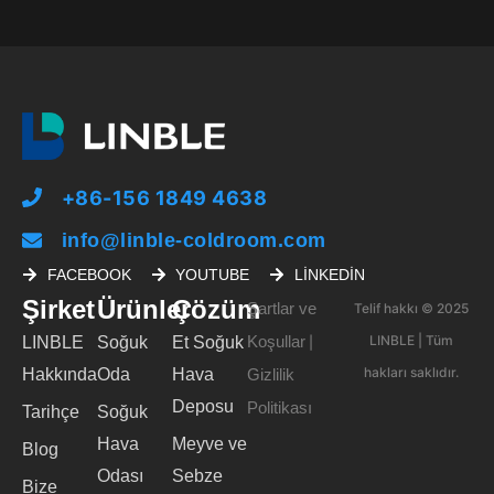
+86-156 1849 4638
info@linble-coldroom.com
FACEBOOK
YOUTUBE
LINKEDIN
Şirket
Ürünler
Çözüm
Şartlar ve
Telif hakkı © 2025
Koşullar
LINBLE | Tüm
LINBLE
Soğuk
Et Soğuk
|
hakları saklıdır.
Hakkında
Oda
Hava
Gizlilik
Deposu
Politikası
Tarihçe
Soğuk
Hava
Meyve ve
Blog
Odası
Sebze
Bize