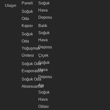
Paneli
Soğuk
Ulaşın
Hava
Soğuk
Deposu
Oda
Kapısı
Balık
Soğuk
Soğuk
Hava
Oda
Deposu
Yoğuşmalı
Ünitesi
Çiçek
Soğuk
Soğuk Oda
Hava
Evaporatörü
Deposu
Soğuk Oda
Aşı
Aksesuarları
Soğuk
Hava
Odası